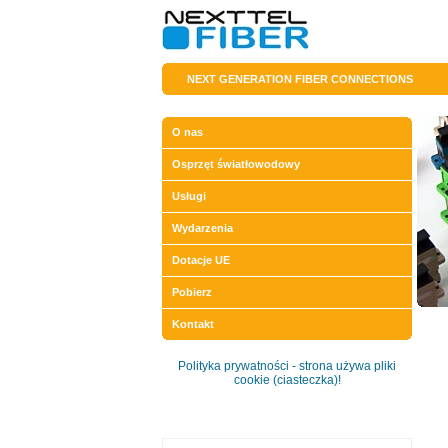
NEXT GENERATION FIBER CONNECTIONS
O nas
Osprzęt światłowodowy
Usługi
Wydarzenia
Dotacje UE
Pobierz
Kontakt
Polityka prywatności - strona używa pliki
cookie (ciasteczka)!