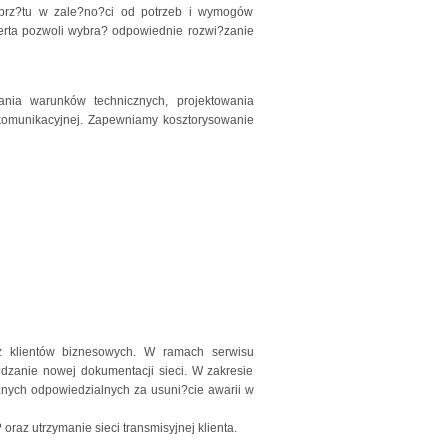
prz?tu w zale?no?ci od potrzeb i wymogów
rta pozwoli wybra? odpowiednie rozwi?zanie
nia warunków technicznych, projektowania
ekomunikacyjnej. Zapewniamy kosztorysowanie
z klientów biznesowych. W ramach serwisu
?dzanie nowej dokumentacji sieci. W zakresie
znych odpowiedzialnych za usuni?cie awarii w
az utrzymanie sieci transmisyjnej klienta.