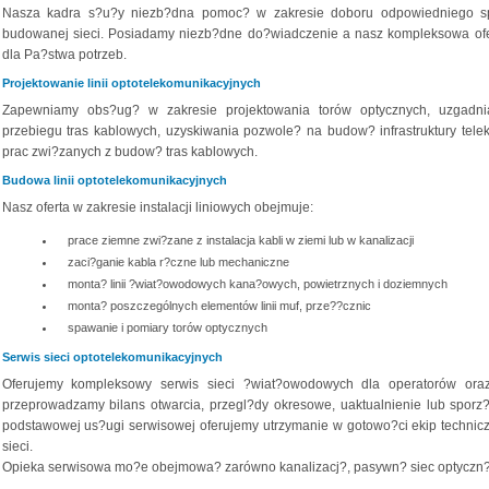
Nasza kadra s?u?y niezb?dna pomoc? w zakresie doboru odpowiedniego s
budowanej sieci. Posiadamy niezb?dne do?wiadczenie a nasz kompleksowa ofe
dla Pa?stwa potrzeb.
Projektowanie linii optotelekomunikacyjnych
Zapewniamy obs?ug? w zakresie projektowania torów optycznych, uzgadnia
przebiegu tras kablowych, uzyskiwania pozwole? na budow? infrastruktury tel
prac zwi?zanych z budow? tras kablowych.
Budowa linii optotelekomunikacyjnych
Nasz oferta w zakresie instalacji liniowych obejmuje:
prace ziemne zwi?zane z instalacja kabli w ziemi lub w kanalizacji
zaci?ganie kabla r?czne lub mechaniczne
monta? linii ?wiat?owodowych kana?owych, powietrznych i doziemnych
monta? poszczególnych elementów linii muf, prze??cznic
spawanie i pomiary torów optycznych
Serwis sieci optotelekomunikacyjnych
Oferujemy kompleksowy serwis sieci ?wiat?owodowych dla operatorów ora
przeprowadzamy bilans otwarcia, przegl?dy okresowe, uaktualnienie lub sporz
podstawowej us?ugi serwisowej oferujemy utrzymanie w gotowo?ci ekip technic
sieci.
Opieka serwisowa mo?e obejmowa? zarówno kanalizacj?, pasywn? siec optyczn? or